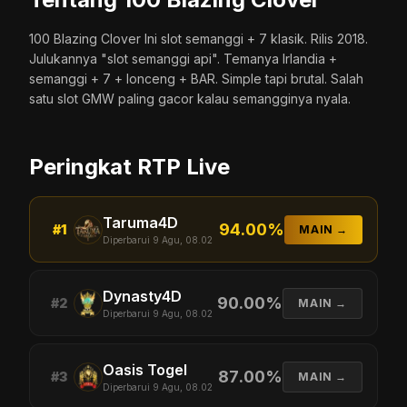
100 Blazing Clover Ini slot semanggi + 7 klasik. Rilis 2018.
Julukannya "slot semanggi api". Temanya Irlandia +
semanggi + 7 + lonceng + BAR. Simple tapi brutal. Salah
satu slot GMW paling gacor kalau semangginya nyala.
Peringkat RTP Live
Taruma4D
94.00
%
#
1
MAIN →
Diperbarui
9 Agu, 08.02
Dynasty4D
90.00
%
#
2
MAIN →
Diperbarui
9 Agu, 08.02
Oasis Togel
87.00
%
#
3
MAIN →
Diperbarui
9 Agu, 08.02