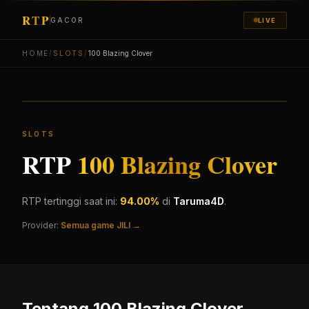
RTP
GACOR
LIVE
HOME
/
SLOTS
/
100 Blazing Clover
SLOTS
RTP
100 Blazing Clover
RTP tertinggi saat ini:
94.00
%
di
Taruma4D
.
Provider:
Semua game
JILI
→
Tentang
100 Blazing Clover