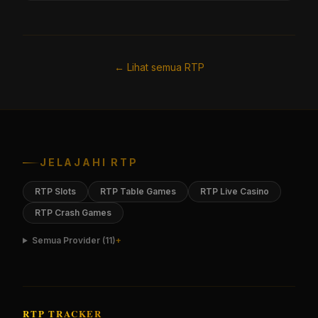
← Lihat semua RTP
JELAJAHI RTP
RTP
Slots
RTP
Table Games
RTP
Live Casino
RTP
Crash Games
Semua Provider (
11
)
+
RTP TRACKER