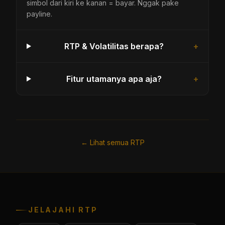
simbol dari kiri ke kanan = bayar. Nggak pake
payline.
RTP & Volatilitas berapa?
+
Fitur utamanya apa aja?
+
← Lihat semua RTP
JELAJAHI RTP