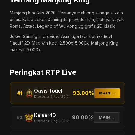
Mahjong KingRilis 2020. Temanya mahjong + naga + koin
emas. Kalau Joker Gaming itu provider lain, slotnya kayak
Roma, Aztec, Legend of Wu Kong yg grafis 2D klasik
Joker Gaming = provider Asia juga tapi slotnya lebih
"jadul" 2D. Max win kecil 2.500x-5.000x. Mahjong King
max win 5.000x.
Peringkat RTP Live
Oasis Togel
93.00
%
#
1
MAIN →
Diperbarui
8 Agu, 20.01
Kaisar4D
90.00
%
#
2
MAIN →
Diperbarui
8 Agu, 20.01