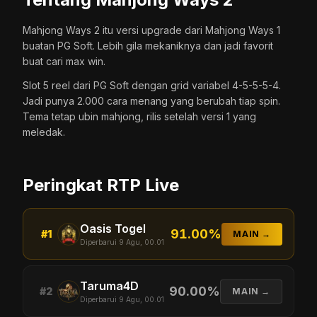
Mahjong Ways 2 itu versi upgrade dari Mahjong Ways 1
buatan PG Soft. Lebih gila mekaniknya dan jadi favorit
buat cari max win.
Slot 5 reel dari PG Soft dengan grid variabel 4-5-5-5-4.
Jadi punya 2.000 cara menang yang berubah tiap spin.
Tema tetap ubin mahjong, rilis setelah versi 1 yang
meledak.
Peringkat RTP Live
Oasis Togel
91.00
%
#
1
MAIN →
Diperbarui
9 Agu, 00.01
Taruma4D
90.00
%
#
2
MAIN →
Diperbarui
9 Agu, 00.01