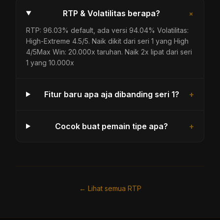
+
RTP & Volatilitas berapa?
RTP: 96.03% default, ada versi 94.04% Volatilitas:
High-Extreme 4.5/5. Naik dikit dari seri 1 yang High
4/5Max Win: 20.000x taruhan. Naik 2x lipat dari seri
1 yang 10.000x
Fitur baru apa aja dibanding seri 1?
+
Cocok buat pemain tipe apa?
+
← Lihat semua RTP