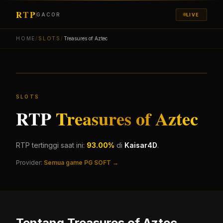
RTP
GACOR
LIVE
HOME
/
SLOTS
/
Treasures of Aztec
SLOTS
RTP
Treasures of Aztec
RTP tertinggi saat ini:
93.00
%
di
Kaisar4D
.
Provider:
Semua game
PG SOFT
→
Tentang
Treasures of Aztec